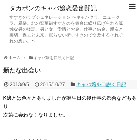
タカポンのキャバ嬢恋愛奮闘記
すすきのラブジェネレーション 〜キャバクラ、ニューク
ラ、風俗。北の繁華街すすきのを舞台に繰り広げられる孤
独な男の物語。男と女、愛情とお金、仕事と借金、親友と
裏切、過去と未来。眠らない街すすきので交差するそれぞ
れの想い。〜
ホーム
キャバ嬢を口説く日記
新たな出会い
2013/9/5
2015/10/27
キャバ嬢を口説く日記
K嬢とは色々とありましたが誕生日の後仕事の都合などもあ
り
次第に会わなくなりました。