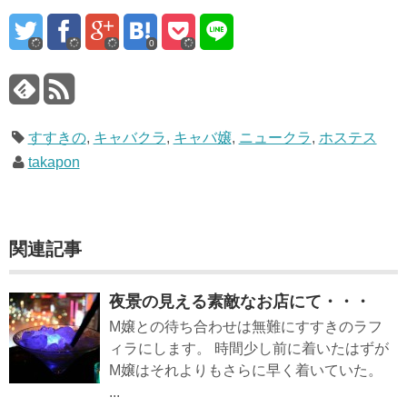
0
すすきの
,
キャバクラ
,
キャバ嬢
,
ニュークラ
,
ホステス
takapon
関連記事
夜景の見える素敵なお店にて・・・
M嬢との待ち合わせは無難にすすきのラフ
ィラにします。 時間少し前に着いたはずが
M嬢はそれよりもさらに早く着いていた。
...