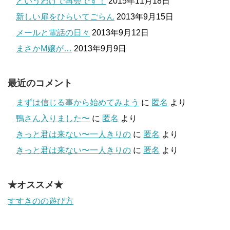
というわけで再会です！
2015年11月18日
新しい扉をひらいてごらん
2013年9月15日
メールと電話の日々
2013年9月12日
まさかM嬢が…
2013年9月9日
最近のコメント
まずは信じる事から始めてみよう
に
匿名
より
鴨さん入りました〜
に
匿名
より
きっと君は来ない〜一人きりの
に
匿名
より
きっと君は来ない〜一人きりの
に
匿名
より
★オススメ★
すすきのの遊び方