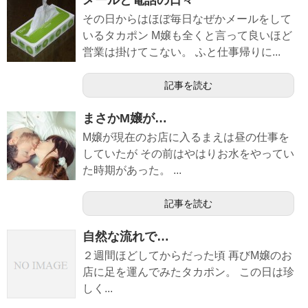
メールと電話の日々
その日からはほぼ毎日なぜかメールをして
いるタカポン M嬢も全くと言って良いほど
営業は掛けてこない。 ふと仕事帰りに...
記事を読む
まさかM嬢が…
M嬢が現在のお店に入るまえは昼の仕事を
していたが その前はやはりお水をやってい
た時期があった。 ...
記事を読む
自然な流れで…
２週間ほどしてからだった頃 再びM嬢のお
店に足を運んでみたタカポン。 この日は珍
しく...