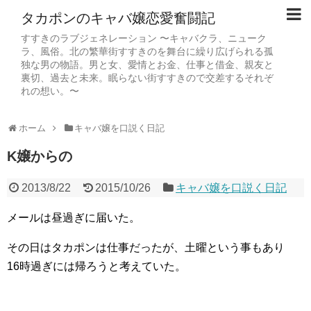
タカポンのキャバ嬢恋愛奮闘記
すすきのラブジェネレーション 〜キャバクラ、ニューク
ラ、風俗。北の繁華街すすきのを舞台に繰り広げられる孤
独な男の物語。男と女、愛情とお金、仕事と借金、親友と
裏切、過去と未来。眠らない街すすきので交差するそれぞ
れの想い。〜
ホーム
キャバ嬢を口説く日記
K嬢からの
2013/8/22
2015/10/26
キャバ嬢を口説く日記
メールは昼過ぎに届いた。
その日はタカポンは仕事だったが、土曜という事もあり
16時過ぎには帰ろうと考えていた。