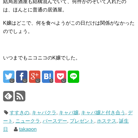
結局居酒屋も結構混んでいて、何件かのぞいて入れたの
は、ほんとに普通の居酒屋。
K嬢はどこで、何を食べようがこの日だけは関係がなかった
のでしょう。
いつまでもニコニコのK嬢でした。
0
すすきの
,
キャバクラ
,
キャバ嬢
,
キャバ嬢と付き合う
,
デ
ート
,
ニュークラ
,
バースデー
,
プレゼント
,
ホステス
,
誕生
日
takapon