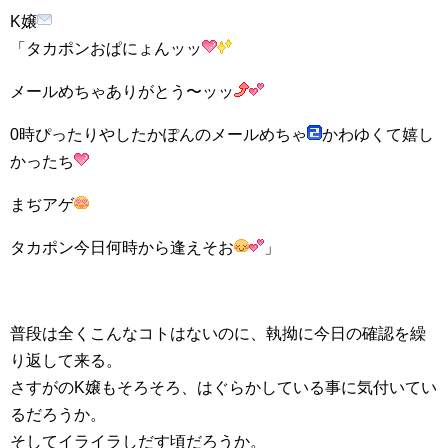
K嬢
「タカポンおぱにょんッッ
メールめちゃありがとう〜ッッ
0時ぴったりやしたかぽんのメールめちゃ
かわゆくて嬉し
かったち
まぢアゲ
タカポン今日何時から逢えそお
」
普段は全くこんなコトはないのに、執拗に今日の確認を繰
り返して来る。
さすがのK嬢もそろそろ、はぐらかしている事に気付いてい
るだろうか。
そしてイライラしだす頃だろうか。